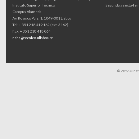
Instituto Superior Técnico
Segunda a sexta-feir
Campus Alameda
Av. Rovisco Pais, 1, 1049-001 Lisboa
Tel: + 351 218 419 162 (ext. 3162)
Fax: + 351 218 418 064
nshs@tecnico.ulisboa.pt
© 2026 •
Ins