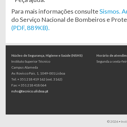
Para mais informações consulte
Sismos. A
do Serviço Nacional de Bombeiros e Proteç
(PDF, 889KB).
Núcleo de Segurança, Higiene e Saúde (NSHS)
Horário de atendi
Instituto Superior Técnico
Segunda a sexta-feir
Campus Alameda
Av. Rovisco Pais, 1, 1049-001 Lisboa
Tel: + 351 218 419 162 (ext. 3162)
Fax: + 351 218 418 064
nshs@tecnico.ulisboa.pt
© 2026 •
Ins