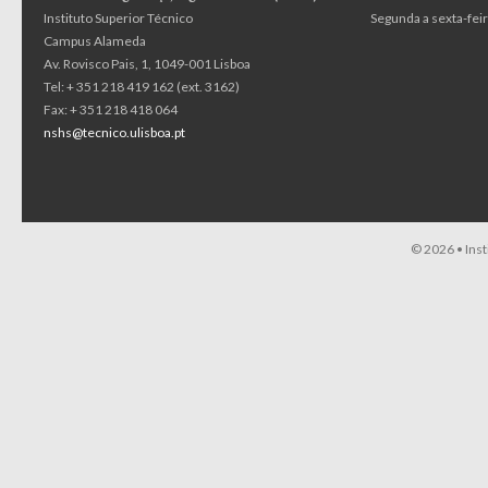
Instituto Superior Técnico
Segunda a sexta-feir
Campus Alameda
Av. Rovisco Pais, 1, 1049-001 Lisboa
Tel: + 351 218 419 162 (ext. 3162)
Fax: + 351 218 418 064
nshs@tecnico.ulisboa.pt
© 2026 •
Ins